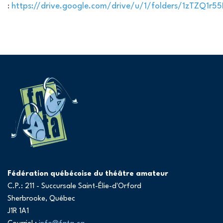
:
https://drive.google.com/drive/u/1/folders/1zTZQ1
Fédération québécoise du théâtre amateur
C.P.: 211 - Succursale Saint-Élie-d'Orford
Sherbrooke, Québec
J1R 1A1