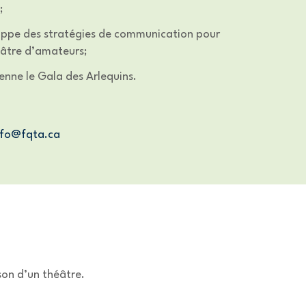
;
oppe des stratégies de communication pour
éâtre d’amateurs;
enne le Gala des Arlequins.
nfo@fqta.ca
son d’un théâtre.